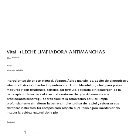
Vital · 1 LECHE LIMPIADORA ANTIMANCHAS
SKU
BVIV001
SKU:
BVIV001
Precio
18,75 €
Impuesto excluido
Ingredientes de origen natural. Vegano. Ácido mandélico, aceite de almendras y 
vitamina E Acción: Leche limpiadora con Ácido Mandélico, ideal para pieles 
maduras y con tendencia acneica. Su fórmula delicada e hipoalergénica la 
hace apta incluso para el área del contorno de ojos. Además de sus 
propiedades seborreguladoras, facilita la renovación celular, limpia 
profundamente sin alterar la barrera hidrolipídica de la piel y refuerza sus 
defensas naturales. Su composición respeta el pH fisiológico, manteniendo 
intacta la acidez natural de la piel.
Cantidad