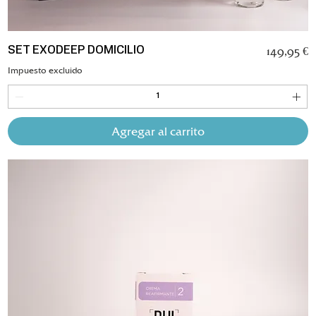
Precio
149,95 €
SET EXODEEP DOMICILIO
Impuesto excluido
Agregar al carrito