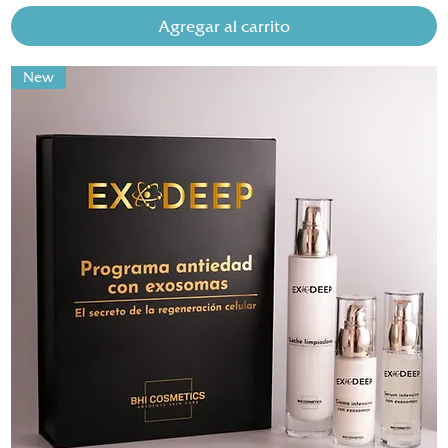
Agregar al carrito
New