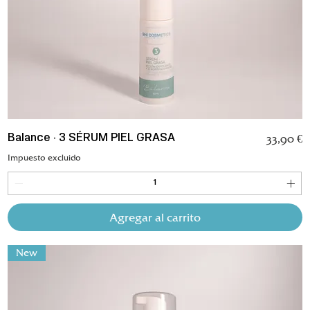
Precio
33,90 €
Balance · 3 SÉRUM PIEL GRASA
Impuesto excluido
Agregar al carrito
New