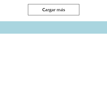
Cargar más