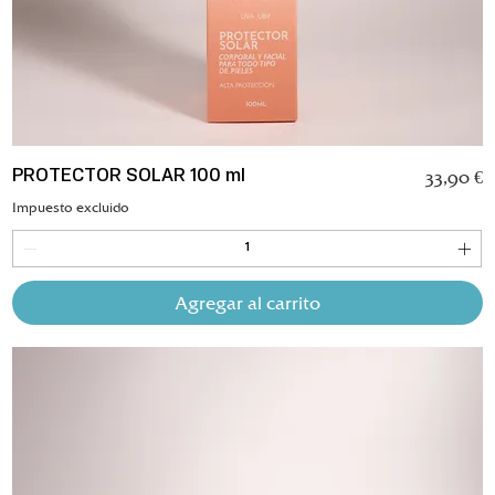
Precio
33,90 €
PROTECTOR SOLAR 100 ml
Impuesto excluido
Agregar al carrito