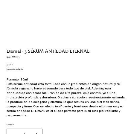
Eternal · 3 SÉRUM ANTIEDAD ETERNAL
SKU
BETV003
SKU:
BETV003
Precio
33,90 €
Impuesto excluido
Formato: 30ml
Este sérum antiedad está formulado con ingredientes de origen natural y su 
fórmula vegana lo hace adecuado para todo tipo de piel. Además, está 
enriquecido con ácido hialurónico de alta pureza, que contribuye a una 
hidratación profunda y duradera. Gracias a su acción reestructurante, estimula 
la producción de colágeno y elastina, lo que resulta en una piel más densa, 
compacta y firme. Con un efecto tonificante y luminoso desde el primer uso, el 
sérum antiedad ETERNAL es el aliado perfecto para lucir una piel radiante y 
rejuvenecida.
Cantidad