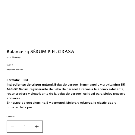
Balance · 3 SÉRUM PIEL GRASA
SKU
BBAV003
SKU:
BBAV003
Precio
33,90 €
Impuesto excluido
Formato: 
30ml
Ingredientes de origen natural. 
Baba de caracol, hammamelis y provitamina B5.
Acción: 
Sérum regenerante de baba de caracol. Gracias a la acción exfoliante, 
regeneradora y cicatrizante de la baba de caracol, es ideal para pieles grasas y 
acnéicas.
Enriquecido con vitamina E y pantenol. Mejora y refuerza la elasticidad y 
firmeza de la piel.
Cantidad